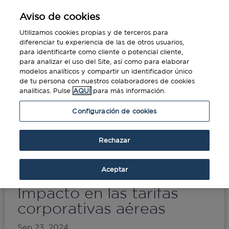
Aviso de cookies
Utilizamos cookies propias y de terceros para
diferenciar tu experiencia de las de otros usuarios,
para identificarte como cliente o potencial cliente,
para analizar el uso del Site, así como para elaborar
modelos analíticos y compartir un identificador único
de tu persona con nuestros colaboradores de cookies
analíticas. Pulse
AQUÍ
para más información.
Portada
»
Nueva Distribución de Contenidos
Configuración de cookies
(NDC): Impacto en las tarifas corporativas
aéreas
Rechazar
Nueva Distribución de
Aceptar
Contenidos (NDC):
Impacto en las tarifas
corporativas aéreas
Sep 23, 2024