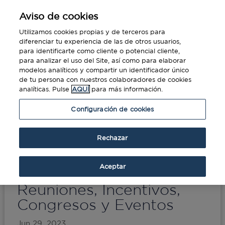
Aviso de cookies
Utilizamos cookies propias y de terceros para
diferenciar tu experiencia de las de otros usuarios,
para identificarte como cliente o potencial cliente,
para analizar el uso del Site, así como para elaborar
modelos analíticos y compartir un identificador único
de tu persona con nuestros colaboradores de cookies
analíticas. Pulse
AQUÍ
para más información.
Portada
»
El Sector MICE y las claves del
Configuración de cookies
Turismo de Reuniones, Incentivos, Congresos y
Eventos
Rechazar
El Sector MICE y las
Aceptar
claves del Turismo de
Reuniones, Incentivos,
Congresos y Eventos
Jun 29, 2023