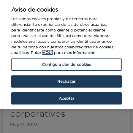
Aviso de cookies
Utilizamos cookies propias y de terceros para
diferenciar tu experiencia de las de otros usuarios,
para identificarte como cliente o potencial cliente,
para analizar el uso del Site, así como para elaborar
modelos analíticos y compartir un identificador único
de tu persona con nuestros colaboradores de cookies
analíticas. Pulse
AQUÍ
para más información.
Portada
»
Beneficios de la digitalización en los
Configuración de cookies
gastos de viaje corporativos
Rechazar
Beneficios de la
digitalización en los
Aceptar
gastos de viaje
corporativos
May 11, 2023