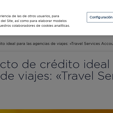
Particulares
Establecimientos
Diners Club
riencia de las de otros usuarios, para
Configuración
so del Site, así como para elaborar modelos
uestros colaboradores de cookies analíticas.
ES
to ideal para las agencias de viajes: «Travel Services Acco
to de crédito ideal 
de viajes: «Travel Se
»