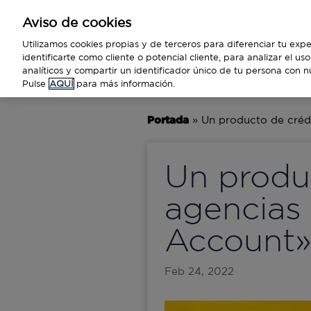
Aviso de cookies
Empresas
Utilizamos cookies propias y de terceros para diferenciar tu expe
identificarte como cliente o potencial cliente, para analizar el u
analíticos y compartir un identificador único de tu persona con n
BUSINESS
TECNOLOGÍA
VIAJ
Pulse
AQUÍ
para más información.
Portada
»
Un producto de crédi
Un produc
agencias 
Account
Feb 24, 2022