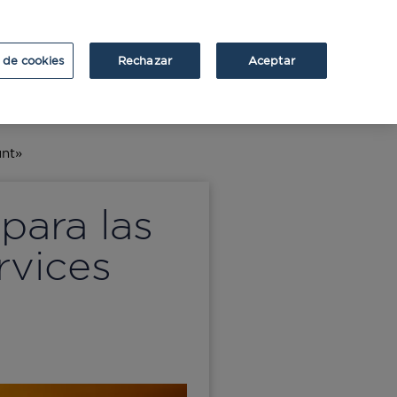
ATRIUM
ATRIUM v2
 de cookies
Rechazar
Aceptar
unt»
para las
rvices