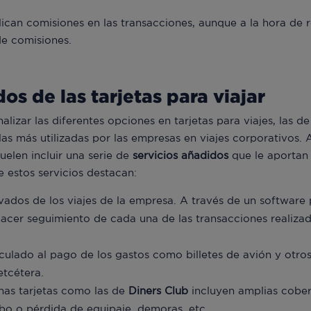
lican comisiones en las transacciones, aunque a la hora de r
de comisiones.
os de las tarjetas para viajar
izar las diferentes opciones en tarjetas para viajes, las de
las más utilizadas por las empresas en viajes corporativos.
elen incluir una serie de
servicios añadidos
que le aportan 
e estos servicios destacan:
vados de los viajes de la empresa. A través de un software 
 hacer seguimiento de cada una de las transacciones realizad
culado al pago de los gastos como billetes de avión y otro
etcétera.
nas tarjetas como las de
Diners Club
incluyen amplias cober
obo o pérdida de equipaje, demoras, etc.