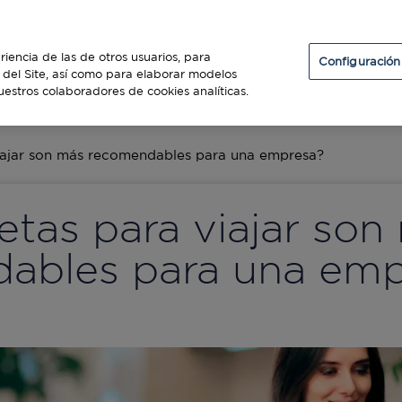
Particulares
Establecimientos
Diners Club
riencia de las de otros usuarios, para
Configuración
so del Site, así como para elaborar modelos
uestros colaboradores de cookies analíticas.
ES
viajar son más recomendables para una empresa?
etas para viajar son
ables para una emp