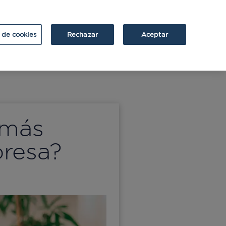
ATRIUM
ATRIUM v2
 de cookies
Rechazar
Aceptar
 más
resa?