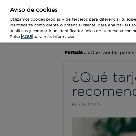
Aviso de cookies
Empresas
Utilizamos cookies propias y de terceros para diferenciar tu expe
identificarte como cliente o potencial cliente, para analizar el u
analíticos y compartir un identificador único de tu persona con n
BUSINESS
TECNOLOGÍA
VIAJ
Pulse
AQUÍ
para más información.
Portada
»
¿Qué tarjetas para 
¿Qué tarj
recomend
Mar 9, 2020