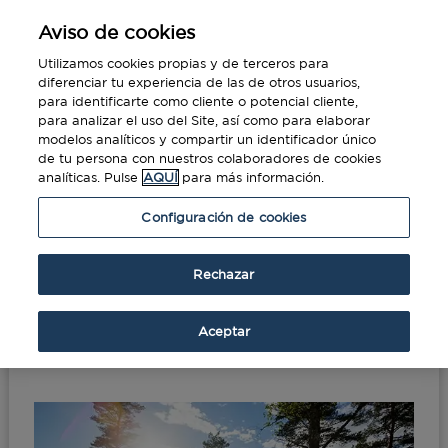
Aviso de cookies
Utilizamos cookies propias y de terceros para
diferenciar tu experiencia de las de otros usuarios,
para identificarte como cliente o potencial cliente,
para analizar el uso del Site, así como para elaborar
modelos analíticos y compartir un identificador único
de tu persona con nuestros colaboradores de cookies
analíticas. Pulse
AQUÍ
para más información.
Portada
»
Consejos para organizar un viaje de
Configuración de cookies
incentivo
Rechazar
Consejos para organizar
un viaje de incentivo
Aceptar
Sep 1, 2017