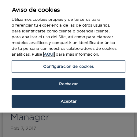
Aviso de cookies
Utilizamos cookies propias y de terceros para
diferenciar tu experiencia de las de otros usuarios,
para identificarte como cliente o potencial cliente,
para analizar el uso del Site, así como para elaborar
modelos analíticos y compartir un identificador único
de tu persona con nuestros colaboradores de cookies
analíticas. Pulse
AQUÍ
para más información.
Portada
»
Claves para control de los gastos en
Configuración de cookies
viajes de empresa de un Expense Manager
Rechazar
Claves para control de los
gastos en viajes de
Aceptar
empresa de un Expense
Manager
Feb 7, 2017