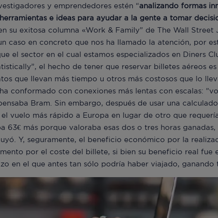
vestigadores y emprendedores estén “
analizando formas in
herramientas e ideas para ayudar a la gente a tomar decis
en su exitosa columna «Work & Family” de The Wall Street 
 caso en concreto que nos ha llamado la atención, por est
que el sector en el cual estamos especializados en Diners Cl
atistically”, el hecho de tener que reservar billetes aéreos 
atos que llevan más tiempo u otros más costosos que lo llev
ha conformado con conexiones más lentas con escalas: ”voy
ensaba Bram. Sin embargo, después de usar una calculadora
 el vuelo más rápido a Europa en lugar de otro que requerí
ba 63€ más porque valoraba esas dos o tres horas ganadas, 
cluyó. Y, seguramente, el beneficio económico por la realiza
ento por el coste del billete, si bien su beneficio real fue e
lazo en el que antes tan sólo podría haber viajado, ganando