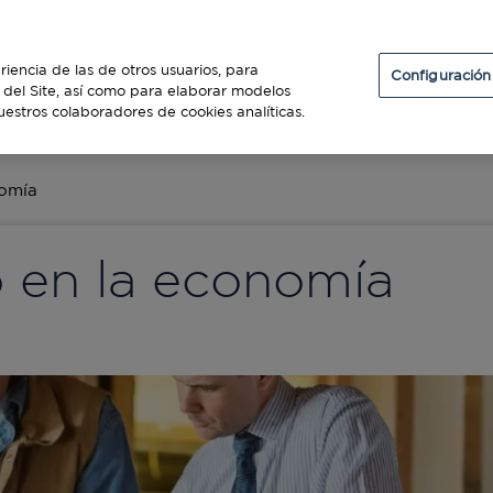
Particulares
Establecimientos
Diners Club
riencia de las de otros usuarios, para
Configuración
so del Site, así como para elaborar modelos
uestros colaboradores de cookies analíticas.
ES
nomía
o en la economía