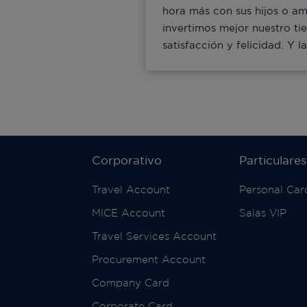
hora más con sus hijos o ami
invertimos mejor nuestro ti
satisfacción y felicidad. Y 
Corporativo
Particulares
Travel Account
Personal Car
MICE Account
Salas VIP
Travel Services Account
Procurement Account
Company Card
Corporate Card