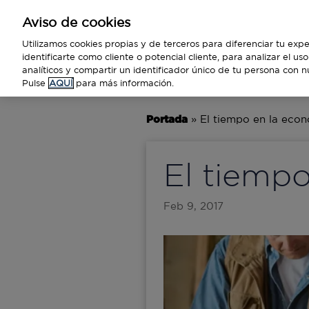
Aviso de cookies
Empresas
Utilizamos cookies propias y de terceros para diferenciar tu expe
identificarte como cliente o potencial cliente, para analizar el u
analíticos y compartir un identificador único de tu persona con n
BUSINESS
TECNOLOGÍA
VIAJ
Pulse
AQUÍ
para más información.
Portada
»
El tiempo en la eco
El tiemp
Feb 9, 2017