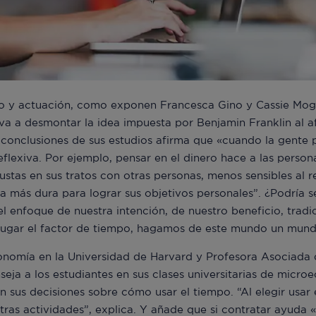
 y actuación, como exponen Francesca Gino y Cassie Mogil
va a desmontar la idea impuesta por Benjamin Franklin al a
 conclusiones de sus estudios afirma que «cuando la gente 
eflexiva. Por ejemplo, pensar en el dinero hace a las person
ustas en sus tratos con otras personas, menos sensibles al 
a más dura para lograr sus objetivos personales”. ¿Podría s
l enfoque de nuestra intención, de nuestro beneficio, tra
u lugar el factor de tiempo, hagamos de este mundo un mun
onomía en la Universidad de Harvard y Profesora Asociada
eja a los estudiantes en sus clases universitarias de micro
en sus decisiones sobre cómo usar el tiempo. “Al elegir usar
tras actividades”, explica. Y añade que si contratar ayuda 