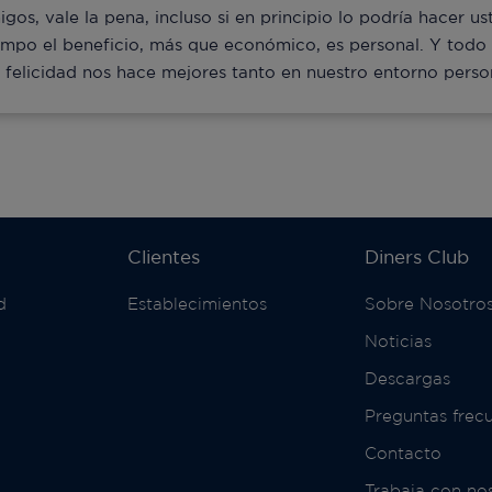
gos, vale la pena, incluso si en principio lo podría hacer u
empo el beneficio, más que económico, es personal. Y todo 
la felicidad nos hace mejores tanto en nuestro entorno pers
Clientes
Diners Club
d
Establecimientos
Sobre Nosotro
Noticias
Descargas
Preguntas frec
Contacto
Trabaja con no