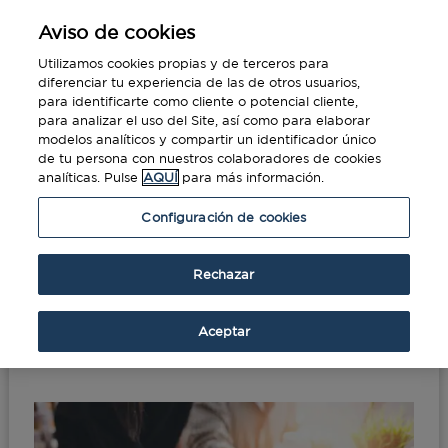
Aviso de cookies
Utilizamos cookies propias y de terceros para
diferenciar tu experiencia de las de otros usuarios,
para identificarte como cliente o potencial cliente,
para analizar el uso del Site, así como para elaborar
modelos analíticos y compartir un identificador único
de tu persona con nuestros colaboradores de cookies
analíticas. Pulse
AQUÍ
para más información.
Portada
»
Conciliación bancaria para viajes de
Configuración de cookies
negocios
Rechazar
Conciliación bancaria
para viajes de negocios
Aceptar
Mar 14, 2019