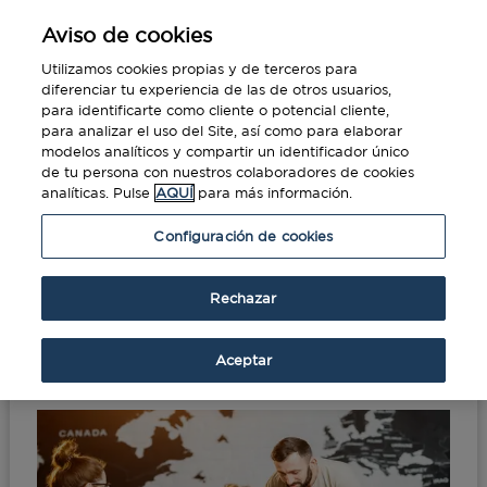
Aviso de cookies
Utilizamos cookies propias y de terceros para
diferenciar tu experiencia de las de otros usuarios,
para identificarte como cliente o potencial cliente,
para analizar el uso del Site, así como para elaborar
modelos analíticos y compartir un identificador único
de tu persona con nuestros colaboradores de cookies
analíticas. Pulse
AQUÍ
para más información.
Portada
»
Cómo ser un mejor Travel Manager
Configuración de cookies
Cómo ser un mejor Travel
Rechazar
Manager
Aceptar
Ago 29, 2019