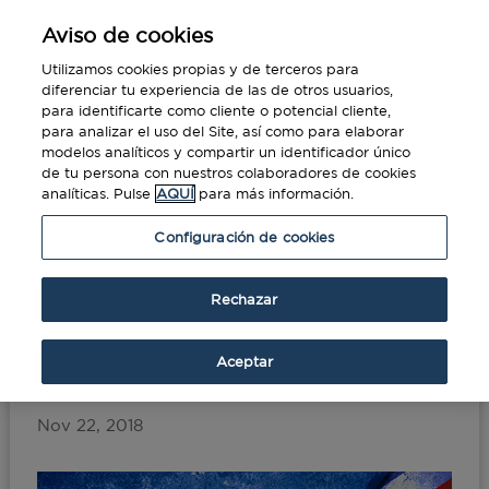
Aviso de cookies
Utilizamos cookies propias y de terceros para
diferenciar tu experiencia de las de otros usuarios,
para identificarte como cliente o potencial cliente,
para analizar el uso del Site, así como para elaborar
modelos analíticos y compartir un identificador único
de tu persona con nuestros colaboradores de cookies
analíticas. Pulse
AQUÍ
para más información.
Portada
»
¿Cómo afecta el Brexit a los viajes
Configuración de cookies
de negocios a Reino Unido?
Rechazar
¿Cómo afecta el Brexit a
los viajes de negocios a
Aceptar
Reino Unido?
Nov 22, 2018