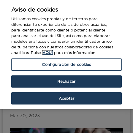
Aviso de cookies
Utilizamos cookies propias y de terceros para
diferenciar tu experiencia de las de otros usuarios,
para identificarte como cliente o potencial cliente,
para analizar el uso del Site, así como para elaborar
modelos analíticos y compartir un identificador único
de tu persona con nuestros colaboradores de cookies
analíticas. Pulse
AQUÍ
para más información.
Portada
»
Certificaciones para impulsar la
Configuración de cookies
labor de Compras
Rechazar
Certificaciones para
impulsar la labor de
Aceptar
Compras
Mar 30, 2023