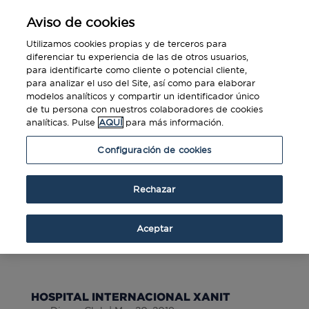
Aviso de cookies
Utilizamos cookies propias y de terceros para
diferenciar tu experiencia de las de otros usuarios,
para identificarte como cliente o potencial cliente,
para analizar el uso del Site, así como para elaborar
HOSPITAL QUIRON MARBELLA
modelos analíticos y compartir un identificador único
por
Diners Club
|
Mar 20, 2019
de tu persona con nuestros colaboradores de cookies
analíticas. Pulse
AQUÍ
para más información.
Configuración de cookies
CLINICA BENIDORM
por
Diners Club
|
Mar 20, 2019
Rechazar
HOSPITALES SANITAS
Aceptar
por
Diners Club
|
Mar 20, 2019
HOSPITAL INTERNACIONAL XANIT